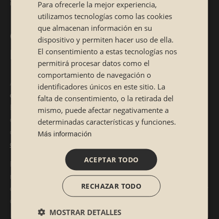
¡así que no te olvides de añadirlo a la lista!
Para ofrecerle la mejor experiencia,
SPANISH
utilizamos tecnologías como las cookies
CATALÁN
que almacenan información en su
Cortes y carnes para los que
dispositivo y permiten hacer uso de ella.
buscan algo especial
El consentimiento a estas tecnologías nos
permitirá procesar datos como el
comportamiento de navegación o
Algo muy especial en los restaurantes japoneses son los
identificadores únicos en este sitio. La
cortes, tan cuidados como las presentaciones de los platos
.
falta de consentimiento, o la retirada del
En Sibuya, por ejemplo, puedes apreciarlos en nuestro mix
mismo, puede afectar negativamente a
especial de sashimi, una selección de hasta 15 cortes
determinadas características y funciones.
diferentes que demuestran que aquí solo servimos
sushi de
Más información
calidad
.
ACEPTAR TODO
Pero si eres más de carne, te recomendamos probar
nuestras brochetas de pollo glaseadas Yakitori o las
RECHAZAR TODO
crujientes tiras de pollo empanadas Tori Katsu, ¡por no hablar
de nuestro irresistible Smoke Roll!
MOSTRAR DETALLES