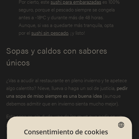
Por cierto, este
sushi para embarazadas
es 100%
seguro, porque el pescado siempre se congela
antes a -18ºC y durante más de 48 horas.
Aunque, si vas a quedarte más tranquila, opta
por el
sushi sin pescado
, ¡y listo!
Sopas y caldos con sabores
únicos
¿Vas a acudir al restaurante en pleno invierno y te apetece
algo calentito? Nieve, llueva o haga un sol de justicia,
pedir
una sopa de miso siempre es una buena idea
(aunque
debemos admitir que en invierno sienta mucho mejor).
Esta sopa es, sin duda, uno de los must que pedir en un
japonés, porque se trata de un caldo clásico de origen nipón.
Consentimiento de cookies
El
miso japonés
es sanísimo y un auténtico tesoro culinario,