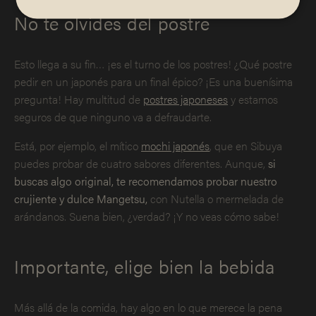
No te olvides del postre
Esto llega a su fin… ¡es el turno de los postres! ¿Qué postre
pedir en un japonés para un final épico? ¡Es una buenísima
pregunta! Hay multitud de
postres japoneses
y estamos
seguros de que ninguno va a defraudarte.
Está, por ejemplo, el mítico
mochi japonés
, que en Sibuya
puedes probar de cuatro sabores diferentes. Aunque,
si
buscas algo original, te recomendamos probar nuestro
crujiente y dulce Mangetsu,
con Nutella o mermelada de
arándanos. Suena bien, ¿verdad? ¡Y no veas cómo sabe!
Importante, elige bien la bebida
Más allá de la comida, hay algo en lo que merece la pena