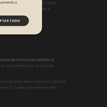
 al que vayas a comer sushi utilice
tivamente a
sus piezas. En cualquier caso, si
PTAR TODO
tamos decirte que este aderezo sí
, es el ingrediente con el que más
las que puedes darles una oportunidad. Es
tamari. Si puedes, elige siempre está