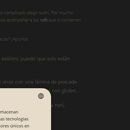
go complicado elegir sushi. Por mucho
lemos acompañar a los
rolls
que sí contienen
iacos? ¡Apunta!
 sashimi, puesto que solo están
de arroz con una lámina de pescado
inguna salsa o aderezo con gluten.
uras, envueltos en alga nori,
almacenan
SPANISH
tas tecnologías
CATALÁN
dores únicos en