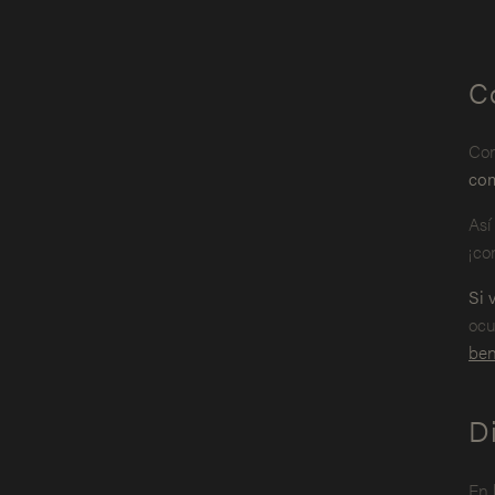
C
Com
com
Así
¡co
Si 
ocu
ben
Di
En 