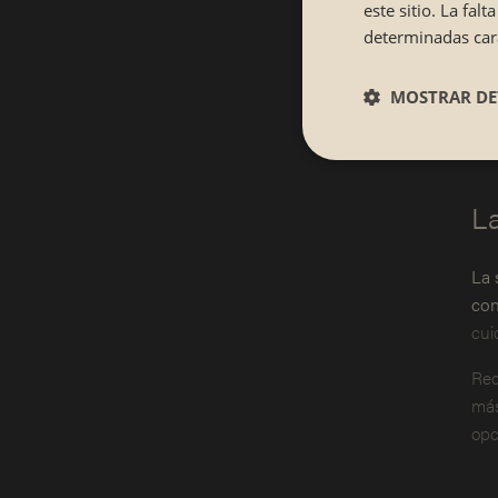
este sitio. La fa
determinadas cara
MOSTRAR DE
La
La 
con
cui
Rec
más
opc