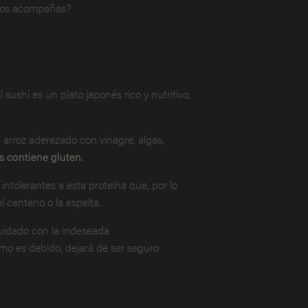
 ¿Nos acompañas?
l sushi es un plato japonés rico y nutritivo,
 arroz aderezado con vinagre, algas,
s contiene gluten.
ntolerantes a esta proteína que, por lo
l centeno o la espelta.
cuidado con la indeseada
omo es debido, dejará de ser seguro