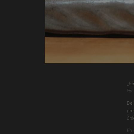
¿Er
los 
Del
pre
úni
En 