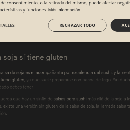
Algo de lo que debes asegurarte siempre es de que el restaurante
lta de consentimiento, o la retirada del mismo, puede afectar nega
Más información
cterísticas y funciones.
vinagre de arroz
puro (y, por tanto, libre de gluten) para elaborar 
tienes dudas, ¡no dudes en preguntar al personal!
TALLES
RECHAZAR TODO
ACE
Reserva en tu restaurante más cercano
 soja sí tiene gluten
salsa de soja es el acompañante por excelencia del sushi, y lamen
tiene gluten
, ya que suele prepararse con harina de trigo. Sin duda
dado debes tener.
uerda que hay un sinfín de
salsas para sushi
más allá de la soja a 
, existe una versión sin gluten de la salsa de soja, la llamada salsa 
ión.