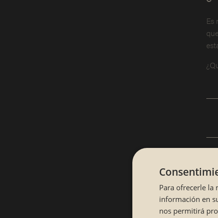
Es 
que
est
¿Qu
Consentimie
Para ofrecerle la
información en su
nos permitirá pr