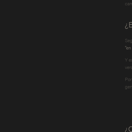
cam
¿E
Seg
“en
Y e
ver
Por
gen
¿