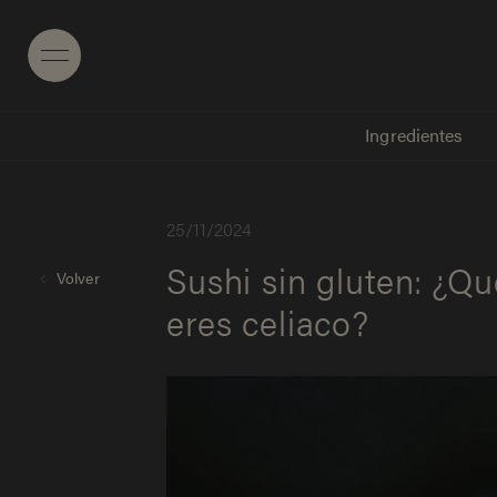
Menu
Ingredientes
2
5
/
1
1
/
2
0
2
4
Sushi sin gluten: ¿Q
Volver
eres celiaco?