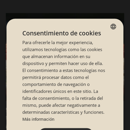
SIBUYA: EL MEJOR SUSHI
Consentimiento de cookies
EN BARCELONA
Para ofrecerle la mejor experiencia,
SPANISH
utilizamos tecnologías como las cookies
CATALÁN
que almacenan información en su
Un plan de sushi en Barcelona siempre es bien.
dispositivo y permiten hacer uso de ella.
Pero, si se trata del sushi de Sibuya, ¡es mejor
El consentimiento a estas tecnologías nos
permitirá procesar datos como el
todavía! Porque nuestros rolls están hechos
comportamiento de navegación o
para sorprenderte en todos los sentidos.
identificadores únicos en este sitio. La
Queremos que tu eXperiencia sea única y nos
falta de consentimiento, o la retirada del
mismo, puede afectar negativamente a
esforzamos por conseguirlo. Reserva mesa en
Si vienes a uno de nuestros restaurantes de sushi en
determinadas características y funciones.
tu restaurante de sushi en Barcelona más
Barcelona, aquí no solo vas a encontrarte con un
Más información
ambiente inmejorable, sino también con una amplia y
cercano y deléitate con la variedad y la calidad