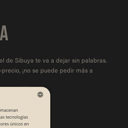
NA
l de Sibuya te va a dejar sin palabras.
d-precio, ¡no se puede pedir más a
almacenan
SPANISH
tas tecnologías
CATALÁN
dores únicos en