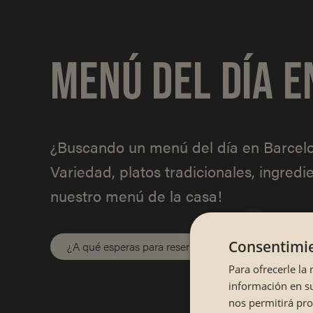
MENÚ DEL DÍA E
¿Buscando un menú del día en Barcelona
Variedad, platos tradicionales, ingred
nuestro menú de la casa!
Consentimie
¿A qué esperas para reservar en Sibuya?
Para ofrecerle la
información en su
nos permitirá pr