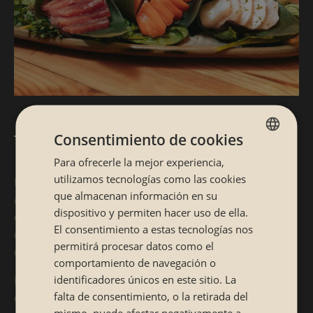
Temaki sushi
Consentimiento de cookies
Para ofrecerle la mejor experiencia,
SPANISH
utilizamos tecnologías como las cookies
El temaki sushi consiste en
conos de alga nori rellenos
con
CATALÁN
que almacenan información en su
arroz, pescado, verduras y otros ingredientes. Si te
dispositivo y permiten hacer uso de ella.
consideras incapaz de
coger los palillos chinos
El consentimiento a estas tecnologías nos
correctamente, este plato es perfecto para ti, ¡porque se
permitirá procesar datos como el
come con las manos!
comportamiento de navegación o
identificadores únicos en este sitio. La
Para nosotros, es uno de los tipos de sushi más bonitos
falta de consentimiento, o la retirada del
estéticamente, ¡es innegable!
mismo, puede afectar negativamente a