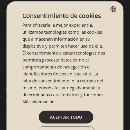
Salsa spicy mayo
Consentimiento de cookies
Salsa kimuchi
Para ofrecerle la mejor experiencia,
SPANISH
utilizamos tecnologías como las cookies
Salsa de maracuyá
CATALÁN
que almacenan información en su
dispositivo y permiten hacer uso de ella.
El consentimiento a estas tecnologías nos
Además, muchas piezas ya destacan por su propia mezcla
permitirá procesar datos como el
de sabores y no necesitan ningún aderezo adicional. ¡La
comportamiento de navegación o
clave es que lo disfrutes a tu manera!
identificadores únicos en este sitio. La
falta de consentimiento, o la retirada del
6. Las embarazadas no pueden
mismo, puede afectar negativamente a
determinadas características y funciones.
comer sushi
Más información
¿Qué pasa entonces con el
sushi en el embarazo
? Porque
ACEPTAR TODO
todo el mundo asegura que está tan prohibido como el