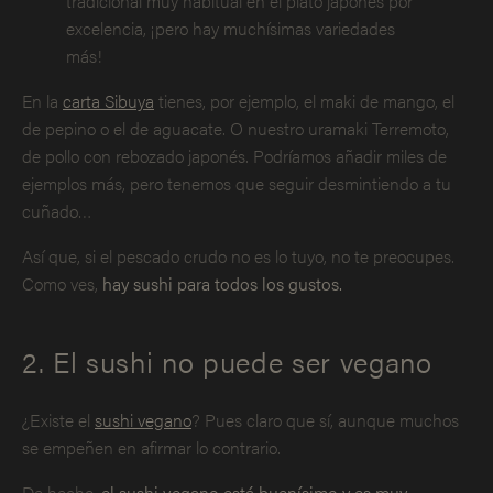
tradicional muy habitual en el plato japonés por
excelencia, ¡pero hay muchísimas variedades
más!
En la
carta Sibuya
tienes, por ejemplo, el maki de mango, el
de pepino o el de aguacate. O nuestro uramaki Terremoto,
de pollo con rebozado japonés. Podríamos añadir miles de
ejemplos más, pero tenemos que seguir desmintiendo a tu
cuñado…
Así que, si el pescado crudo no es lo tuyo, no te preocupes.
Como ves,
hay sushi para todos los gustos.
2. El sushi no puede ser vegano
¿Existe el
sushi vegano
? Pues claro que sí, aunque muchos
se empeñen en afirmar lo contrario.
De hecho,
el sushi vegano está buenísimo y es muy