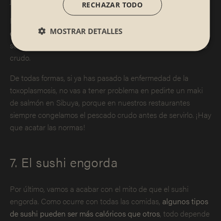
jamón…
RECHAZAR TODO
No te martirices:
si estás embarazada, puedes seguir
MOSTRAR DETALLES
comiendo sushi
aunque con cierto cuidado
, claro. Siempre
será mejor que elijas variedades que no contengan pescado
crudo.
De todas formas, si ya has pasado la enfermedad de la
toxoplasmosis, no vas a tener problema en pedirte un maki
de salmón en Sibuya, porque en nuestros restaurantes
siempre congelamos el pescado crudo antes de servirlo. ¡Hay
que acatar las normas!
7. El sushi engorda
Por último, vamos a acabar con el mito de que el sushi
engorda. Como ocurre con todas las comidas,
algunos tipos
de sushi pueden ser más calóricos que otros
, todo depende