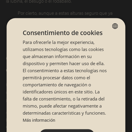
la lubina, el besugo o el rodaballo.
Por cierto, aunque a estas alturas seguro que ya
las conoces perfectamente, no está de más
recordarte que hay
diferencias entre sashimi y
Consentimiento de cookies
tataki
. No los confundas, ¡son dos platos
Para ofrecerle la mejor experiencia,
SPANISH
distintos!
utilizamos tecnologías como las cookies
CATALÁN
Cómo se debe servir el plato con
que almacenan información en su
dispositivo y permiten hacer uso de ella.
el corte más delicado
El consentimiento a estas tecnologías nos
permitirá procesar datos como el
comportamiento de navegación o
Un último detalle que debes tener en cuenta sobre el
identificadores únicos en este sitio. La
usuzukuri es que la técnica de corte es muy importante, sí,
falta de consentimiento, o la retirada del
pero también lo es su
presentación
.
mismo, puede afectar negativamente a
Algo muy habitual en el país nipón es servir estas lonchas de
determinadas características y funciones.
pescado ultrafinas en
forma de abanico
, es decir, en
Más información
disposición circular, sobre un plato grande y plano que las