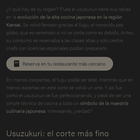
¿Y qué hay de su origen? Pues el usuzukuri tiene sus raíces
en la
evolución de la alta cocina japonesa en la región
Kansai
. Se volvió famoso gracias al fugu, el conocido pez
globo, que es venenoso si no se corta como es debido. Antes,
su consumo se reservaba a las clases altas y solo ciertos
chefs con licencias especiales podían prepararlo.
Reserva en tu restaurante más cercano
En manos inexpertas, el fugu podía ser letal; mientras que en
manos expertas en este corte se volvía un arte. Y así fue
como el usuzukuri se fue perfeccionando, y pasó de ser una
simple técnica de cocina a todo un
símbolo de la maestría
culinaria japonesa
. Interesante, ¿verdad?
Usuzukuri: el corte más fino