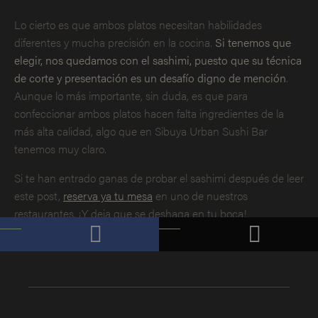
Lo cierto es que ambos platos necesitan habilidades
diferentes y mucha precisión en la cocina.
Si tenemos que
elegir, nos quedamos con el sashimi, puesto que su técnica
de corte y presentación es un desafío digno de mención
.
Aunque lo más importante, sin duda, es que para
confeccionar ambos platos hacen falta ingredientes de la
más alta calidad, algo que en Sibuya Urban Sushi Bar
tenemos muy claro.
Si te han entrado ganas de probar el sashimi después de leer
este post,
reserva ya tu mesa
en uno de nuestros
restaurantes. ¡Y deja que se deshaga en tu boca!
Compártelo
Publícalo