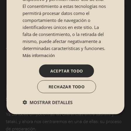
El consentimiento a estas tecnologías nos
como tal y su preparación requiere maestría en
permitirá procesar datos como el
el corte. Por su parte, el tataki se cocina
comportamiento de navegación o
rápidamente para que quede algo crudo por
identificadores únicos en este sitio. La
dentro, pero hecho por fuera.
falta de consentimiento, o la retirada del
mismo, puede afectar negativamente a
Ingredientes.
El sashimi se elabora con
determinadas características y funciones.
Más información
pescado crudo, pero el tataki también puede
estar basado en carne.
ACEPTAR TODO
Proceso de preparación del
RECHAZAR TODO
sashimi
MOSTRAR DETALLES
Ya conoces un poco más las diferencias entre sashimi y
tataki, y ahora nos centraremos en una de ellas: su proceso
de preparación.