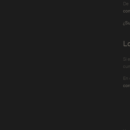
De 
com
¿Su
Lo
Si 
cum
En 
cor