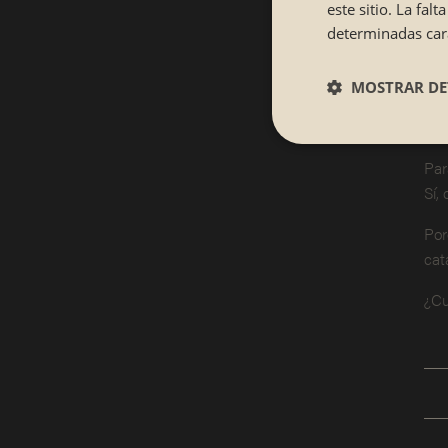
este sitio. La fa
Por
determinadas cara
pie
MOSTRAR DE
In
Par
Sí,
Por
cat
¿Cu