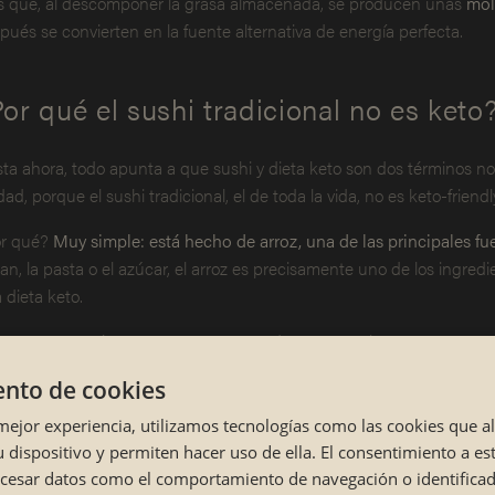
s que, al descomponer la grasa almacenada, se producen unas
mol
pués se convierten en la fuente alternativa de energía perfecta.
or qué el sushi tradicional no es keto
ta ahora, todo apunta a que sushi y dieta keto son dos términos no
dad, porque el sushi tradicional, el de toda la vida, no es keto-friendl
r qué?
Muy simple: está hecho de arroz, una de las principales fu
pan, la pasta o el azúcar, el arroz es precisamente uno de los ingredi
 dieta keto.
Para ser más exactos, 100 gramos de arroz contienen unos 28 gra
dieta keto, la ingesta de carbohidratos se reduce a 50 gramos a
nto de cookies
quizás podrías comerte un roll diario, pero poco más.
 mejor experiencia, utilizamos tecnologías como las cookies que 
onces,
¿por qué afirmamos con rotundidad que sushi y dieta keto
 dispositivo y permiten hacer uso de ella. El consentimiento a es
o sabrás, hay tantos
tipos de sushi
como sushi lovers en el mundo.
ocesar datos como el comportamiento de navegación o identifica