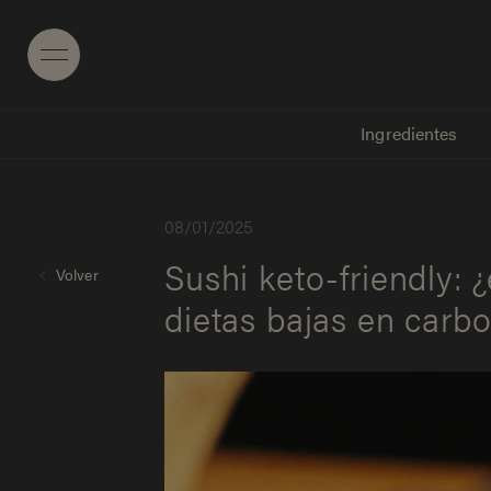
Menu
Ingredientes
0
8
/
0
1
/
2
0
2
5
Sushi keto-friendly: 
Volver
dietas bajas en carb