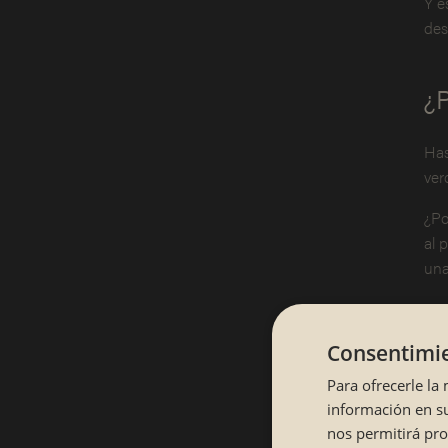
Y e
des
¿P
Has
ver
¿Po
al 
una
Consentimie
Para ofrecerle la
Ent
información en su
com
nos permitirá pr