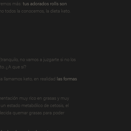
diremos más:
tus adorados rolls son
mo todos la conocemos, la dieta keto.
ranquilo, no vamos a juzgarte si no los
to. ¿A que sí?
la llamamos keto, en realidad
las formas
imentación muy rico en grasas y muy
 un estado metabólico de cetosis, el
 decida quemar grasas para poder