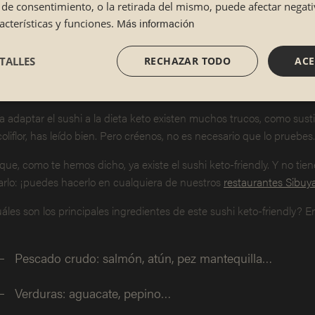
lta de consentimiento, o la retirada del mismo, puede afectar nega
 ejemplo, al igual que contamos con el
sushi sin pescado
,
¡también 
Más información
cterísticas y funciones.
zas favoritas es el sashimi que, además de estar buenísimo, es rico 
TALLES
RECHAZAR TODO
ACE
gredientes del sushi keto-friendly
a adaptar el sushi a la dieta keto existen muchos trucos, como sustitu
 coliflor, has leído bien. Pero créenos, no es necesario que lo pruebes.
que, como te hemos dicho, ya existe el sushi keto-friendly. Y no ti
arlo: ¡puedes hacerlo en cualquiera de nuestros
restaurantes Sibuy
áles son los principales ingredientes de este sushi keto-friendly? 
Pescado crudo: salmón, atún, pez mantequilla…
Verduras: aguacate, pepino…