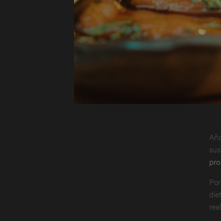
Año
sus
pro
Por
die
rea