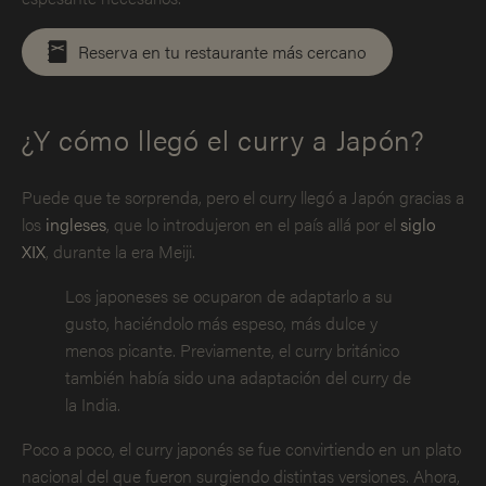
Reserva en tu restaurante más cercano
¿Y cómo llegó el curry a Japón?
Puede que te sorprenda, pero el curry llegó a Japón gracias a
los
ingleses
, que lo introdujeron en el país allá por el
siglo
XIX
, durante la era Meiji.
Los japoneses se ocuparon de adaptarlo a su
gusto, haciéndolo más espeso, más dulce y
menos picante. Previamente, el curry británico
también había sido una adaptación del curry de
la India.
Poco a poco, el curry japonés se fue convirtiendo en un plato
nacional del que fueron surgiendo distintas versiones. Ahora,