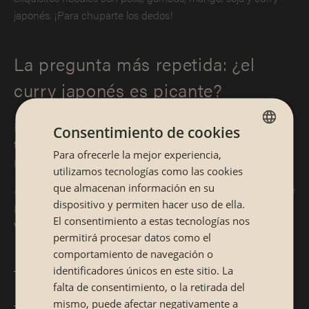
japonés. ¡Para chuparte los dedos!
La pregunta más repetida: ¿el
curry japonés es picante?
El curry japonés es mucho
menos picante que el indio o el
Consentimiento de cookies
tailandés
, y es que los japoneses siempre han sido
Para ofrecerle la mejor experiencia,
SPANISH
partidarios de sabores más suaves.
utilizamos tecnologías como las cookies
CATALÁN
que almacenan información en su
Aunque, eso sí, las pastillas o tabletas de curry con las que se
dispositivo y permiten hacer uso de ella.
prepara el
Kare raisu
suelen estar disponibles en
distintas
El consentimiento a estas tecnologías nos
versiones de picante
a elegir:
permitirá procesar datos como el
comportamiento de navegación o
Suave o amakuchi
identificadores únicos en este sitio. La
falta de consentimiento, o la retirada del
Medio o chukara
mismo, puede afectar negativamente a