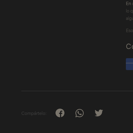
En 
lo 
alg
Eso
C
Compártelo: