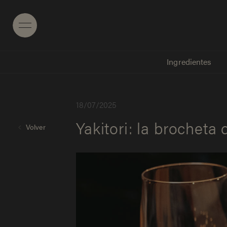
Menu
Ingredientes
1
8
/
0
7
/
2
0
2
5
Yakitori: la brocheta 
Volver