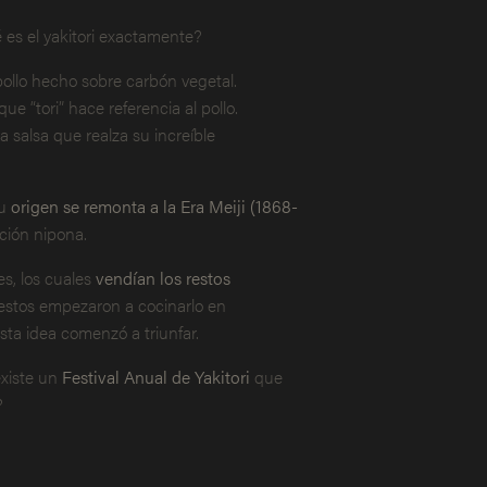
 es el yakitori exactamente?
pollo hecho sobre carbón vegetal.
ue “tori” hace referencia al pollo.
salsa que realza su increíble
Su
origen se remonta a la Era Meiji (1868-
ción nipona.
es, los cuales
vendían los restos
estos empezaron a cocinarlo en
sta idea comenzó a triunfar.
existe un
Festival Anual de Yakitori
que
?