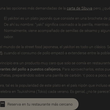
una las opciones más demandadas de la
carta de Sibuya
pero, ¿qué
El yakitori es un plato japonés que consiste en una brocheta de 
De ahí su nombre: “yaki” significa cocinado a la parrilla, mientras q
Normalmente, viene acompañado de semillas de sésamo y alguna 
sabor.
el mundo de la street food japonesa, el yakitori es todo un clásico. 
2)
, cuando el consumo de pollo empezó a extenderse entre la pobla
principio era un producto muy caro que solo se comía en restaurant
rantes del pollo a puestos callejeros.
Para aprovecharlos, estos pu
chetas, preparándolo sobre una parrilla de carbón. Y, poco a poco, e
ra, tal es la popularidad de este plato en el país nipón que incluso 
celebra en Tsukishima (Tokio) cada verano. Es genial, ¿no te parece
Reserva en tu restaurante más cercano