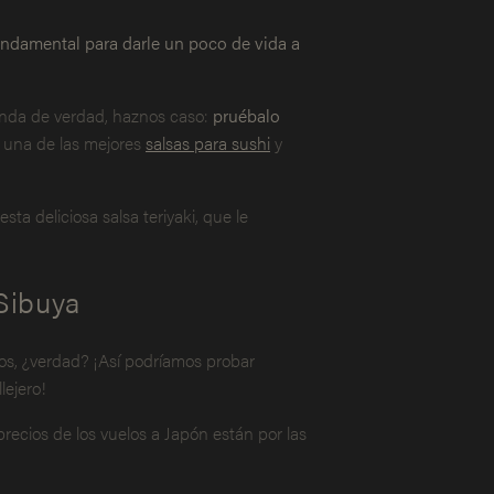
fundamental para darle un poco de vida a
prenda de verdad, haznos caso:
pruébalo
s una de las mejores
salsas para sushi
y
ta deliciosa salsa teriyaki, que le
 Sibuya
os, ¿verdad? ¡Así podríamos probar
lejero!
recios de los vuelos a Japón están por las