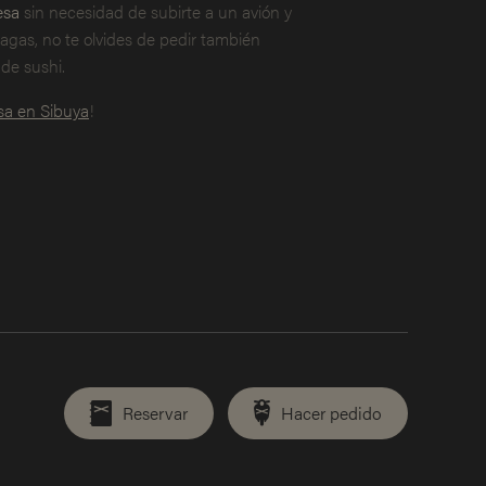
esa
sin necesidad de subirte a un avión y
hagas, no te olvides de pedir también
de sushi.
sa en Sibuya
!
Reservar
Hacer pedido