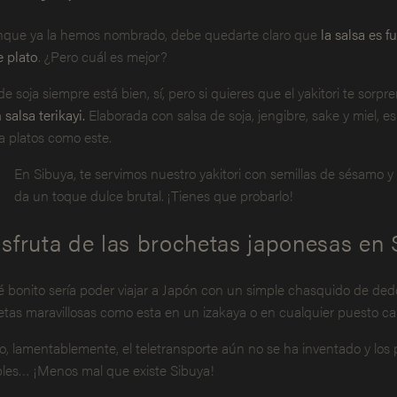
que ya la hemos nombrado, debe quedarte claro que
la salsa es 
e plato
. ¿Pero cuál es mejor?
de soja siempre está bien, sí, pero si quieres que el yakitori te sor
 salsa terikayi.
Elaborada con salsa de soja, jengibre, sake y miel, e
a platos como este.
En Sibuya, te servimos nuestro yakitori con semillas de sésamo y es
da un toque dulce brutal. ¡Tienes que probarlo!
isfruta de las brochetas japonesas en
 bonito sería poder viajar a Japón con un simple chasquido de ded
etas maravillosas como esta en un izakaya o en cualquier puesto cal
o, lamentablemente, el teletransporte aún no se ha inventado y los p
les… ¡Menos mal que existe Sibuya!