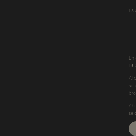
Es 
En 
191
Al 
sob
bro
Aho
se 