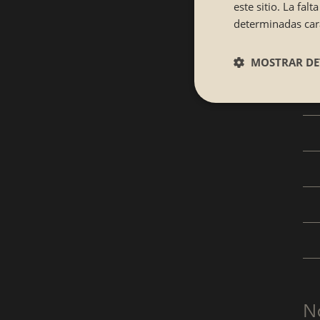
este sitio. La fa
determinadas cara
MOSTRAR DE
No