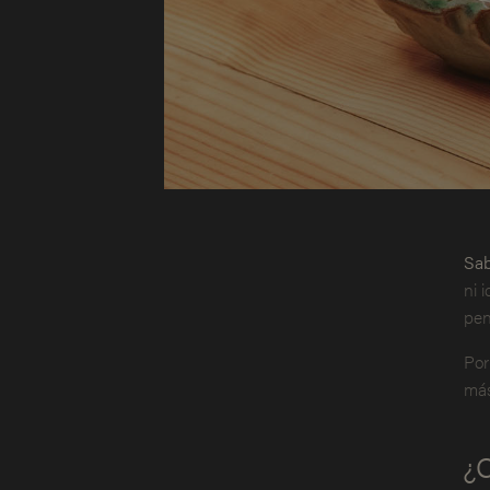
Sab
ni 
pen
Por
más
¿Q