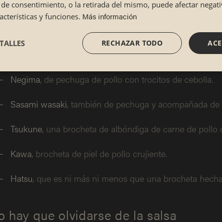
lta de consentimiento, o la retirada del mismo, puede afectar nega
Más información
cterísticas y funciones.
Momo
, brocheta elaborada con muslo de pollo.
TALLES
RECHAZAR TODO
ACE
Sunagimo
, de mollejas de pollo.
Negima
, de pechuga de pollo con trocitos de cebolla.
Sasami wasaki
, también de pechuga y acompañada de 
Tsukune
, una brocheta de albóndiga de carne de pollo 
Kawa
, brocheta de piel de pollo crujiente.
Hatsu
, que es ni más ni menos que una brocheta hecha
 hay que olvidarse de la salsa