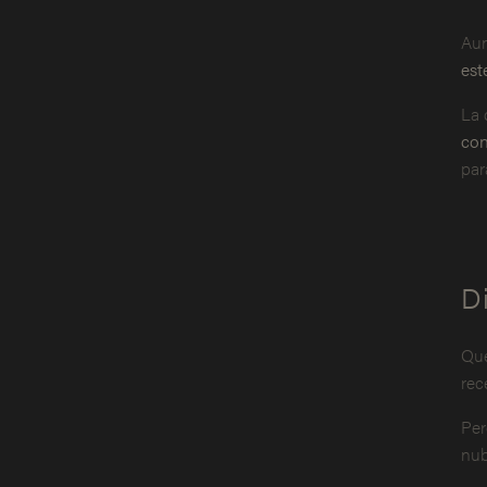
Aun
est
La 
con
par
D
Qué
rec
Per
nub