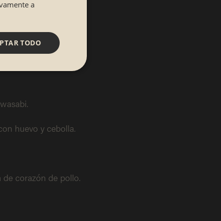
tivamente a
PTAR TODO
wasabi.
con huevo y cebolla.
 de corazón de pollo.