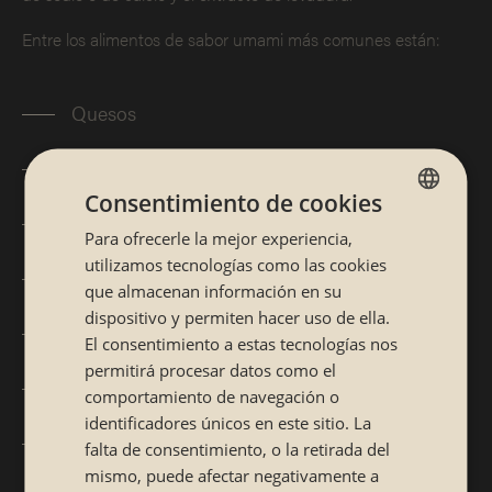
Entre los alimentos de sabor umami más comunes están:
Quesos
Pescados
Consentimiento de cookies
Mariscos
Para ofrecerle la mejor experiencia,
SPANISH
utilizamos tecnologías como las cookies
CATALÁN
Patatas
que almacenan información en su
dispositivo y permiten hacer uso de ella.
Aceitunas
El consentimiento a estas tecnologías nos
permitirá procesar datos como el
Espárragos
comportamiento de navegación o
identificadores únicos en este sitio. La
Jamón serrano
falta de consentimiento, o la retirada del
mismo, puede afectar negativamente a