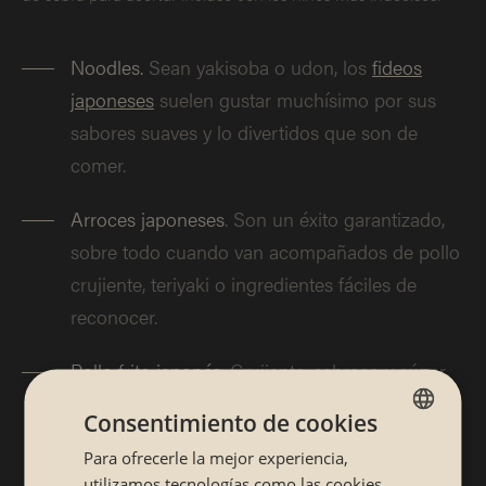
Noodles.
Sean yakisoba o udon, los
fideos
japoneses
suelen gustar muchísimo por sus
sabores suaves y lo divertidos que son de
comer.
Arroces japoneses
. Son un éxito garantizado,
sobre todo cuando van acompañados de pollo
crujiente, teriyaki o ingredientes fáciles de
reconocer.
Pollo frito japonés.
Crujiente, sabroso y súper
adictivo. Vamos, una apuesta segura para
Consentimiento de cookies
cualquier comida familiar.
Para ofrecerle la mejor experiencia,
SPANISH
utilizamos tecnologías como las cookies