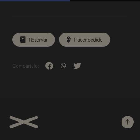
Compártelo
Publícalo
Reservar
Hacer pedido
Compártelo: