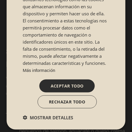
CATALÁN
¿La clave? Pedir varios platos principales para el
que almacenan información en su
centro y dejar que cada uno vaya descubriendo
dispositivo y permiten hacer uso de ella.
El consentimiento a estas tecnologías nos
sus favoritos poco a poco. Porque, muchas
permitirá procesar datos como el
veces, los niños disfrutan más cuando sienten
comportamiento de navegación o
que pueden elegir y experimentar.
identificadores únicos en este sitio. La
Sushi para niños: opciones
falta de consentimiento, o la retirada del
mismo, puede afectar negativamente a
perfectas para iniciarse
determinadas características y funciones.
Más información
Vale, llega el gran momento: elegir un sushi para niños que
de verdad les apetezca probar. ¿Por dónde empezar para
ACEPTAR TODO
que no salgan corriendo al primer bocado?
RECHAZAR TODO
Makis.
Lo mejor es elegir piezas sencillas y de
MOSTRAR DETALLES
sabores suaves. Por ejemplo, los makis
pequeños de salmón, aguacate o queso crema