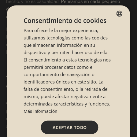
hecho, y no es casualidad.
Pensamos en cada pequeño
detalle para que te sientas cómodo, cuidado y como en
casa.
O, si es posible, mejor aún.
Consentimiento de cookies
Desde la nota sorpresa que encontrarás en tu asiento hasta
Para ofrecerle la mejor experiencia,
SPANISH
los palillos perfectamente listos para usar o los edamames
utilizamos tecnologías como las cookies
CATALÁN
que te servimos mientras decides qué te apetece probar de
que almacenan información en su
la
carta Sibuya
. ¡Aquí todo es omotenashi!
dispositivo y permiten hacer uso de ella.
El consentimiento a estas tecnologías nos
permitirá procesar datos como el
Adelantarse a las necesidades del
comportamiento de navegación o
identificadores únicos en este sitio. La
cliente
falta de consentimiento, o la retirada del
mismo, puede afectar negativamente a
Que no tengas que preguntarte
cómo coger los palillos
determinadas características y funciones.
porque ya te han traído un tenedor. Que el camarero sepa
Más información
que estás pensando en el postre antes de que tú mismo lo
sepas.
Que el ritmo del servicio acompañe tu momento.
ACEPTAR TODO