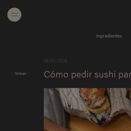
Menu
Ingredientes
2
8
/
0
1
/
2
0
2
6
Cómo pedir sushi para
Volver