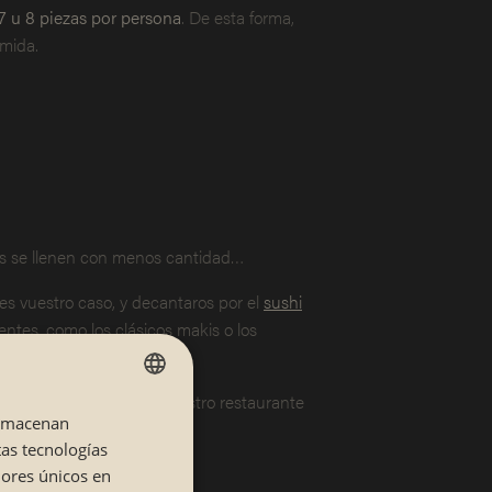
7 u 8 piezas por persona
. De esta forma,
omida.
os se llenen con menos cantidad…
 es vuestro caso, y decantaros por el
sushi
entes, como los clásicos makis o los
en rato y os vayáis de nuestro restaurante
almacenan
SPANISH
tas tecnologías
CATALÁN
dores únicos en