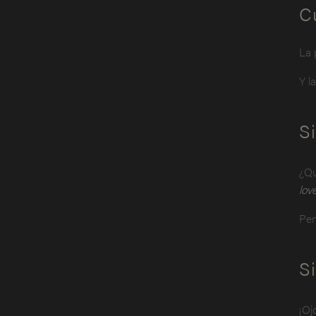
Cu
La 
Y l
S
¿Qu
lov
Pen
Si
¡Oj