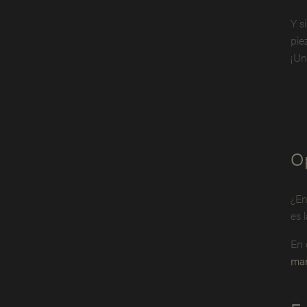
Y s
pie
¡Un
O
¿En
es 
En 
ma