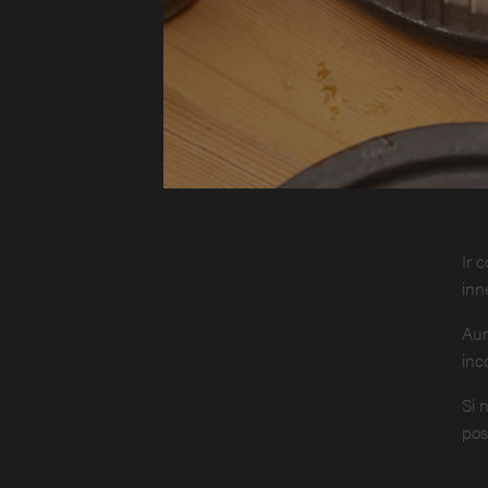
Ir 
inn
Aun
inc
Si 
pos