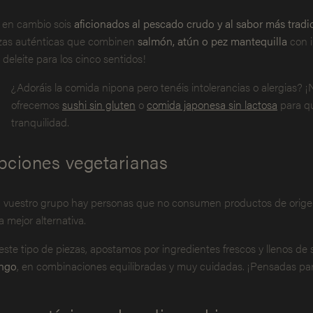
i en cambio sois
aficionados al pescado crudo y al sabor más tradic
zas auténticas que combinen
salmón, atún o pez mantequilla
con i
 deleite para los cinco sentidos!
¿Adoráis la comida nipona pero tenéis intolerancias o alergias?
ofrecemos
sushi sin gluten
o
comida japonesa sin lactosa
para qu
tranquilidad.
pciones vegetarianas
 vuestro grupo hay personas que no consumen productos de orig
la mejor alternativa.
este tipo de piezas, apostamos por ingredientes frescos y llenos d
ngo
, en combinaciones equilibradas y muy cuidadas. ¡Pensadas par