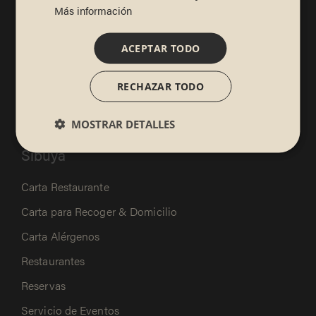
Más información
Suscríbete y consigue un 5% de
descuento de
bienvenida por ser un SibuyaLover.
ACEPTAR TODO
Descubrir beneficios
RECHAZAR TODO
MOSTRAR DETALLES
Sibuya
Carta Restaurante
Carta para Recoger & Domicilio
Carta Alérgenos
Restaurantes
Reservas
Servicio de Eventos