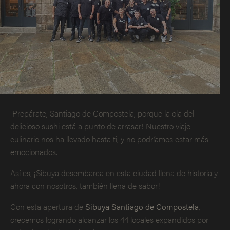
¡Prepárate, Santiago de Compostela, porque la ola del
delicioso sushi está a punto de arrasar! Nuestro viaje
culinario nos ha llevado hasta ti, y no podríamos estar más
emocionados.
Así es, ¡Sibuya desembarca en esta ciudad llena de historia y
ahora con nosotros, también llena de sabor!
Con esta apertura de
Sibuya Santiago de Compostela
,
crecemos logrando alcanzar los 44 locales expandidos por