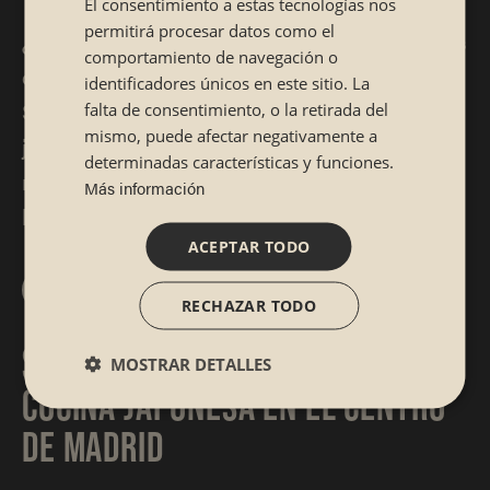
El consentimiento a estas tecnologías nos
permitirá procesar datos como el
¿Tienes antojo de makis? ¿O quizás de noodles
comportamiento de navegación o
o de un buen tartar de atún? Da lo mismo, en
identificadores únicos en este sitio. La
Sibuya Urban Sushi Bar, tu restaurante
falta de consentimiento, o la retirada del
mismo, puede afectar negativamente a
japonés en Chueca, tienes todo eso y mucho
determinadas características y funciones.
más. Si todavía no has estado, ¡ya va siendo
Más información
hora!
ACEPTAR TODO
¿A qué esperas para reservar en Sibuya?
RECHAZAR TODO
SIBUYA CHUECA: SUSHI FUSIÓN Y
MOSTRAR DETALLES
COCINA JAPONESA EN EL CENTRO
DE MADRID