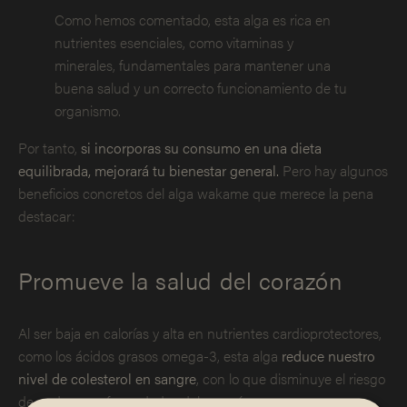
Como hemos comentado, esta alga es rica en
nutrientes esenciales, como vitaminas y
minerales, fundamentales para mantener una
buena salud y un correcto funcionamiento de tu
organismo.
Por tanto,
si incorporas su consumo en una dieta
equilibrada, mejorará tu bienestar general.
Pero hay algunos
beneficios concretos del alga wakame que merece la pena
destacar:
Promueve la salud del corazón
Al ser baja en calorías y alta en nutrientes cardioprotectores,
como los ácidos grasos omega-3, esta alga
reduce nuestro
nivel de colesterol en sangre
, con lo que disminuye el riesgo
de padecer enfermedades del corazón.