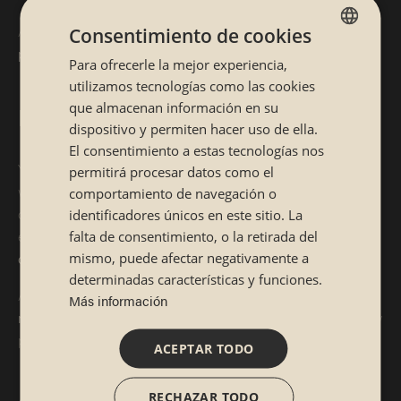
Además, su alto contenido de potasio nos
ayuda a regular la
Consentimiento de cookies
presión arterial.
Para ofrecerle la mejor experiencia,
SPANISH
utilizamos tecnologías como las cookies
CATALÁN
que almacenan información en su
Propiedades antioxidantes
dispositivo y permiten hacer uso de ella.
El consentimiento a estas tecnologías nos
Ya hemos hablado de las propiedades antioxidantes del alga
permitirá procesar datos como el
wakame, que pueden ayudar a proteger las células de tu
comportamiento de navegación o
cuerpo contra el daño de los radicales libres. Esto es
identificadores únicos en este sitio. La
especialmente importante para
prevenir enfermedades
falta de consentimiento, o la retirada del
mismo, puede afectar negativamente a
crónicas y el envejecimiento prematuro.
determinadas características y funciones.
Además, sus antioxidantes y vitaminas
contribuyen a
Más información
mantener tu piel sana,
ayudándote a mejorar su elasticidad y
protegiéndola de los daños causados por los rayos UV.
ACEPTAR TODO
RECHAZAR TODO