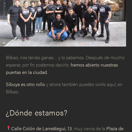
Bilbao, nos tenías ganas… y lo sabemos. Después de mucho
esperar, por fin podemos decirlo:
hemos abierto nuestras
puertas en la ciudad
.
Sibuya es otro rollo
y ahora también puedes vivirlo aquí, en
Bilbao.
¿Dónde estamos?
Calle Colón de Larreátegui, 13
, muy cerca de la
Plaza de