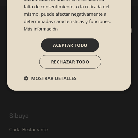
falta de consentimiento, o la retirada del
mismo, puede afectar negativamente a
determinadas características y funciones.
Más información
ACEPTAR TODO
Suscríbete y consigue un 5% de
descuento de
RECHAZAR TODO
bienvenida por ser un SibuyaLover.
Descubrir beneficios
MOSTRAR DETALLES
Sibuya
Carta Restaurante