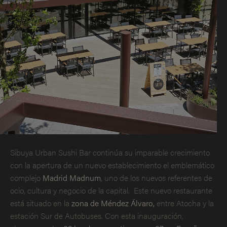
Sibuya Urban Sushi Bar continúa su imparable crecimiento
con la apertura de un nuevo establecimiento el emblemático
complejo
Madrid Madnum
, uno de los nuevos referentes de
ocio, cultura y negocio de la capital. Este nuevo restaurante
está situado en la
zona de Méndez Álvaro,
entre Atocha y la
estación Sur de Autobuses. Con esta inauguración,