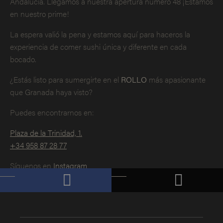
Andalucía. Llegamos a nuestra apertura número 48 ¡Estamos
en nuestro prime!
La espera valió la pena y estamos aquí para haceros la
experiencia de comer sushi única y diferente en cada
bocado.
¿Estás listo para sumergirte en el
ROLLO
más apasionante
que Granada haya visto?
Puedes encontrarnos en:
Plaza de la Trinidad, 1.
+34 958 87 28 77
Síguenos en
Instagram
¡Reserva ya!
Compártelo
Publícalo