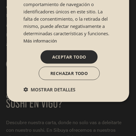
¿Fan de la cocina japonesa? Nuestro
comportamiento de navegación o
identificadores únicos en este sitio. La
restaurante japonés en el centro de Vigo se va
falta de consentimiento, o la retirada del
a convertir en tu punto de encuentro de
mismo, puede afectar negativamente a
referencia. Y disfruta el sushi como nunca
determinadas características y funciones.
Más información
antes lo habías hecho.
ACEPTAR TODO
¿A qué esperas para reservar en Sibuya?
RECHAZAR TODO
¿BUSCANDO UN RESTAURANTE DE
MOSTRAR DETALLES
SUSHI EN VIGO?
Descubre nuestra carta, donde no solo vas a deleitarte
con nuestro sushi. En Sibuya ofrecemos a nuestros