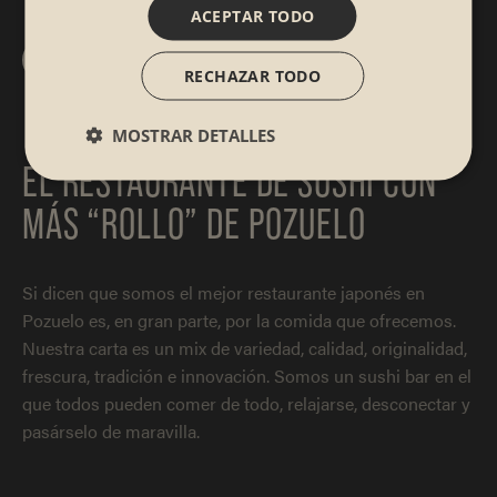
ACEPTAR TODO
¿A qué esperas para reservar en Sibuya?
RECHAZAR TODO
MOSTRAR DETALLES
EL RESTAURANTE DE SUSHI CON
MÁS “ROLLO” DE POZUELO
Si dicen que somos el mejor restaurante japonés en
Pozuelo es, en gran parte, por la comida que ofrecemos.
Nuestra carta es un mix de variedad, calidad, originalidad,
frescura, tradición e innovación. Somos un sushi bar en el
que todos pueden comer de todo, relajarse, desconectar y
pasárselo de maravilla.