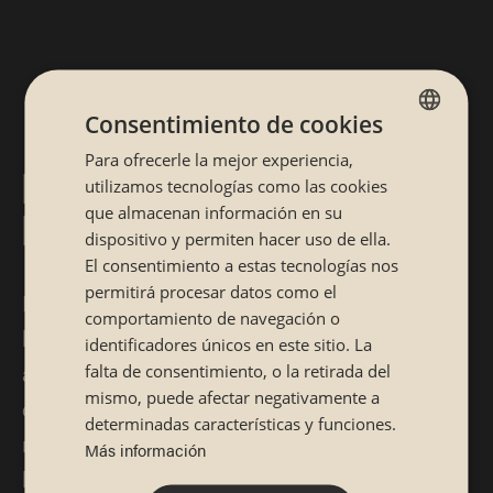
Consentimiento de cookies
Para ofrecerle la mejor experiencia,
SPANISH
RESTAURANTE JAPONÉS
utilizamos tecnologías como las cookies
CATALÁN
que almacenan información en su
EN POZUELO
dispositivo y permiten hacer uso de ella.
El consentimiento a estas tecnologías nos
permitirá procesar datos como el
Makis, nigiris, sashimi, tartar de atún… ¡Qué
comportamiento de navegación o
hambre nos ha entrado de repente! Si se te
identificadores únicos en este sitio. La
antoja alguno de los platos típicos de la
falta de consentimiento, o la retirada del
mismo, puede afectar negativamente a
comida japonesa, tienes que venir a nuestro
determinadas características y funciones.
restaurante japonés en Pozuelo. ¡El paraíso de
Más información
la gastronomía nipona en la ciudad!