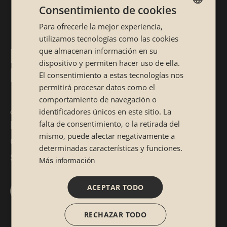
Consentimiento de cookies
Para ofrecerle la mejor experiencia,
SPANISH
utilizamos tecnologías como las cookies
CATALÁN
RESTAURANTE JAPONÉS
que almacenan información en su
dispositivo y permiten hacer uso de ella.
EN OURENSE
El consentimiento a estas tecnologías nos
permitirá procesar datos como el
comportamiento de navegación o
¿Te apetece comer sushi? Ahora ya puedes
identificadores únicos en este sitio. La
hacerlo en nuestro restaurante japonés de
falta de consentimiento, o la retirada del
mismo, puede afectar negativamente a
Ourense, en pleno centro de la ciudad gallega.
determinadas características y funciones.
Sushi artesanal y comida tradicional japonesa.
Más información
ACEPTAR TODO
¿A qué esperas para reservar en Sibuya?
RECHAZAR TODO