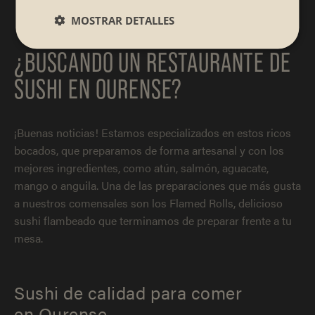
MOSTRAR DETALLES
¿BUSCANDO UN RESTAURANTE DE
SUSHI EN OURENSE?
¡Buenas noticias! Estamos especializados en estos ricos
bocados, que preparamos de forma artesanal y con los
mejores ingredientes, como atún, salmón, aguacate,
mango o anguila. Una de las preparaciones que más gusta
a nuestros comensales son los Flamed Rolls, delicioso
sushi flambeado que terminamos de preparar frente a tu
mesa.
Sushi de calidad para comer
en Ourense