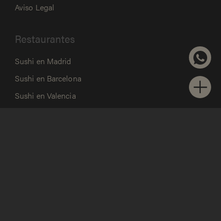
Aviso Legal
Restaurantes
Sushi en Madrid
Sushi en Barcelona
Sushi en Valencia
Restaurante japonés Sevilla
Restaurante japonés Zaragoza
Restaurante japonés Málaga
Contacto
WhatsApp
hola@gruposibuya.com