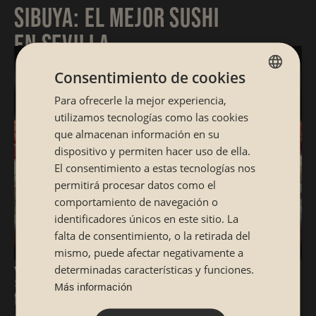
SIBUYA: EL MEJOR SUSHI
EN SEVILLA
Consentimiento de cookies
¿Te ha entrado antojo de unos buenos rolls? ¿O
Para ofrecerle la mejor experiencia,
SPANISH
tal vez de nigiris y sashimi? En cualquier caso,
utilizamos tecnologías como las cookies
CATALÁN
si eres un sushi lover, deberías venir a Sibuya,
que almacenan información en su
dispositivo y permiten hacer uso de ella.
uno de los restaurantes de sushi en Sevilla
El consentimiento a estas tecnologías nos
mejor valorados. Aquí te espera una amplia y
permitirá procesar datos como el
variada carta llena de piezas de sushi que te
comportamiento de navegación o
identificadores únicos en este sitio. La
harán la boca agua, ¡además de un ambiente
falta de consentimiento, o la retirada del
espectacular!
mismo, puede afectar negativamente a
Vengas solo o acompañado de los tuyos, vas a
determinadas características y funciones.
Si tenemos el mejor sushi de Sibuya es, en gran parte, por
Más información
disfrutar del mejor sushi de Sevilla con
la enorme variedad de nuestra carta. ¿Sabes que
diferencia. Y es que en Sibuya combinamos