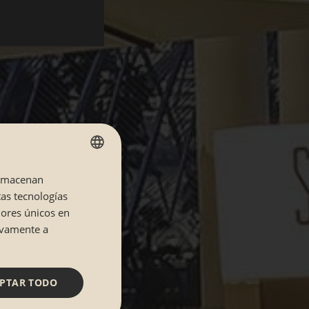
almacenan
SPANISH
tas tecnologías
CATALÁN
dores únicos en
tivamente a
PTAR TODO