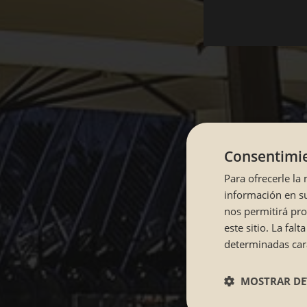
Consentimie
Para ofrecerle la
información en su
nos permitirá pr
este sitio. La fa
determinadas cara
MOSTRAR DE