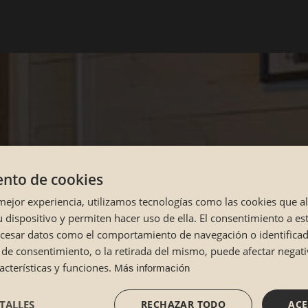
nto de cookies
 mejor experiencia, utilizamos tecnologías como las cookies que 
 dispositivo y permiten hacer uso de ella. El consentimiento a es
ocesar datos como el comportamiento de navegación o identifica
lta de consentimiento, o la retirada del mismo, puede afectar nega
Más información
cterísticas y funciones.
TALLES
RECHAZAR TODO
ACE