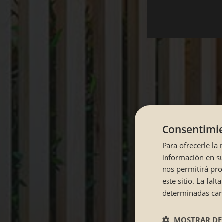
Consentimie
Para ofrecerle la
información en su
nos permitirá pr
este sitio. La fa
determinadas cara
MOSTRAR DE