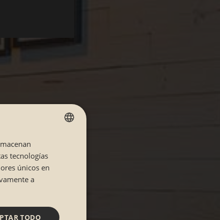
almacenan
SPANISH
tas tecnologías
CATALÁN
dores únicos en
tivamente a
PTAR TODO