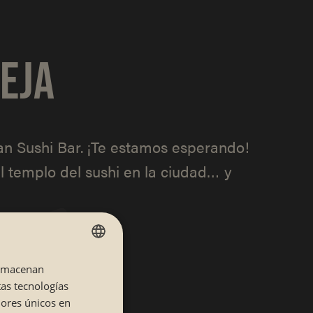
EJA
an Sushi Bar. ¡Te estamos esperando!
l templo del sushi en la ciudad… y
almacenan
SPANISH
tas tecnologías
CATALÁN
dores únicos en