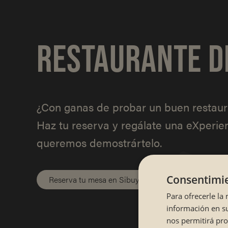
RESTAURANTE DE
¿Con ganas de probar un buen restaur
Haz tu reserva y regálate una eXperie
queremos demostrártelo.
Consentimie
Reserva tu mesa en Sibuya
Para ofrecerle la
información en su
nos permitirá pr