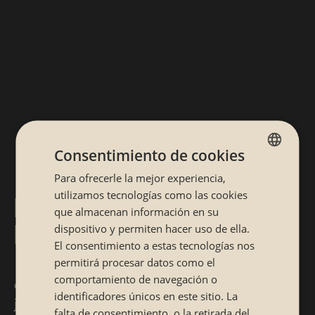
Consentimiento de cookies
Para ofrecerle la mejor experiencia,
SPANISH
utilizamos tecnologías como las cookies
RESTAURANTE JAPONÉS
CATALÁN
que almacenan información en su
EN PONTEVEDRA
dispositivo y permiten hacer uso de ella.
El consentimiento a estas tecnologías nos
permitirá procesar datos como el
¿Quieres disfrutar de la mejor comida
comportamiento de navegación o
identificadores únicos en este sitio. La
japonesa en pleno centro de Pontevedra?
falta de consentimiento, o la retirada del