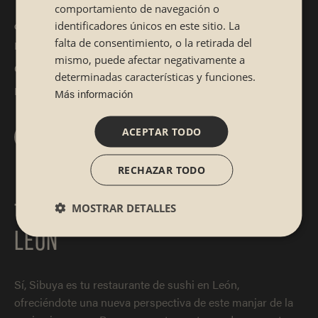
comportamiento de navegación o
¿Te gusta la comida japonesa? Pásate ya por
identificadores únicos en este sitio. La
nuestro restaurante japonés en León en el
falta de consentimiento, o la retirada del
mismo, puede afectar negativamente a
centro de la ciudad y disfruta de la cocina
determinadas características y funciones.
nipona como nunca antes.
Más información
ACEPTAR TODO
¿A qué esperas para reservar en Sibuya?
RECHAZAR TODO
TU OPCIÓN PARA COMER SUSHI EN
MOSTRAR DETALLES
LEÓN
Sí, Sibuya es tu restaurante de sushi en León,
ofreciéndote una nueva perspectiva de este manjar de la