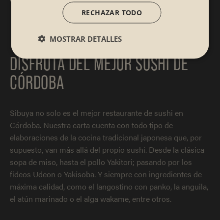
RECHAZAR TODO
MOSTRAR DETALLES
DISFRUTA DEL MEJOR SUSHI DE
CÓRDOBA
Sibuya no solo es el mejor restaurante de sushi en
Córdoba. Nuestra carta cuenta con todo tipo de
elaboraciones de la cocina tradicional japonesa que, por
supuesto, van más allá del propio sushi. Desde la clásica
sopa de miso, hasta el pollo Yakitori; pasando por los
fideos Udeon o Yakisoba. Y siempre con ingredientes de
máxima calidad, como el langostino con panko, la anguila,
el atún marinado o el alga wakame, entre otros.