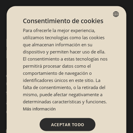
Consentimiento de cookies
Para ofrecerle la mejor experiencia,
SPANISH
utilizamos tecnologías como las cookies
RESTAURANTE JAPONÉS
CATALÁN
que almacenan información en su
EN CÓRDOBA
dispositivo y permiten hacer uso de ella.
El consentimiento a estas tecnologías nos
permitirá procesar datos como el
¿Fiel a la cocina japonesa? Si estás buscando
comportamiento de navegación o
identificadores únicos en este sitio. La
un lugar donde disfrutar de las recetas
falta de consentimiento, o la retirada del
tradicionales, pero también sorprenderte,
mismo, puede afectar negativamente a
acude ya a nuestro restaurante japonés en
determinadas características y funciones.
Más información
Córdoba.
ACEPTAR TODO
¿A qué esperas para reservar en Sibuya?