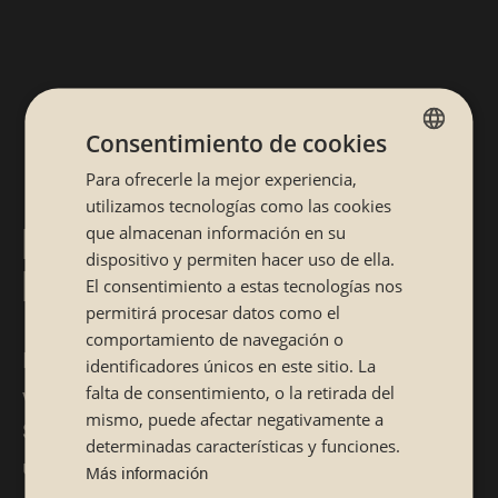
Consentimiento de cookies
Para ofrecerle la mejor experiencia,
SPANISH
utilizamos tecnologías como las cookies
CATALÁN
RESTAURANTE JAPONÉS
que almacenan información en su
dispositivo y permiten hacer uso de ella.
EN CÁCERES
El consentimiento a estas tecnologías nos
permitirá procesar datos como el
comportamiento de navegación o
Descubre nuestro sushi artesanal y toda una
identificadores únicos en este sitio. La
variedad de platos de la cocina japonesa en
falta de consentimiento, o la retirada del
mismo, puede afectar negativamente a
Sibuya Cáceres. Los mejores ingredientes con
determinadas características y funciones.
un toque innovador que te encantará.
Más información