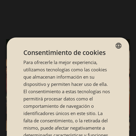
Consentimiento de cookies
PEDIR SUSHI A DOMICILIO
Para ofrecerle la mejor experiencia,
SPANISH
EN OVIEDO
utilizamos tecnologías como las cookies
CATALÁN
que almacenan información en su
dispositivo y permiten hacer uso de ella.
Si tienes ganas de probar el mejor japonés a
El consentimiento a estas tecnologías nos
domicilio en Oviedo, estás de suerte. En
permitirá procesar datos como el
Sibuya queremos compartir contigo una
comportamiento de navegación o
identificadores únicos en este sitio. La
experiencia única para disfrutar de nuestra
falta de consentimiento, o la retirada del
comida japonesa a domicilio. Prueba el sushi
mismo, puede afectar negativamente a
como nunca antes lo habías hecho o cualquier
determinadas características y funciones.