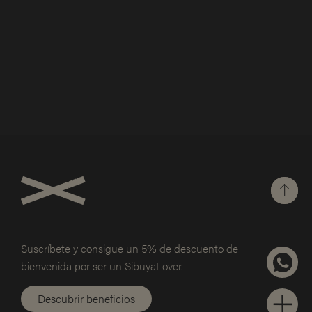
típicas de la zona de Osaka. Además, contamos con
distintas recetas japonesas de pollo: Tori Katsu, Yakitoi o
Katsu Bao. Y sin olvidar nuestros langostinos con panko y
salsa chili dulce, ¡buenísimos!
Suscríbete y consigue un 5% de
descuento de
bienvenida por ser un SibuyaLover.
Descubrir beneficios